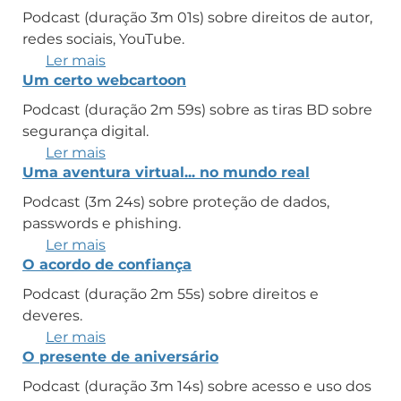
jogar
Podcast (duração 3m 01s) sobre direitos de autor,
online
redes sociais, YouTube.
Ler mais
sobre
Um certo webcartoon
Música
para
Podcast (duração 2m 59s) sobre as tiras BD sobre
Curtir
segurança digital.
Ler mais
sobre
Uma aventura virtual... no mundo real
Um
certo
Podcast (3m 24s) sobre proteção de dados,
webcartoon
passwords e phishing.
Ler mais
sobre
O acordo de confiança
Uma
aventura
Podcast (duração 2m 55s) sobre direitos e
virtual...
deveres.
no
Ler mais
sobre
mundo
O presente de aniversário
O
real
acordo
Podcast (duração 3m 14s) sobre acesso e uso dos