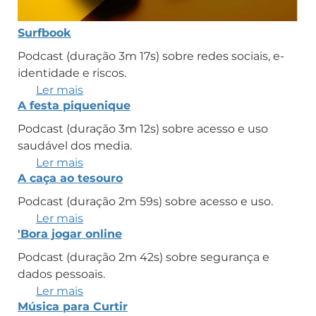
Surfbook
Podcast (duração 3m 17s) sobre redes sociais, e-
identidade e riscos.
Ler mais
sobre
A festa piquenique
Surfbook
Podcast (duração 3m 12s) sobre acesso e uso
saudável dos media.
Ler mais
sobre
A caça ao tesouro
A
festa
Podcast (duração 2m 59s) sobre acesso e uso.
piquenique
Ler mais
sobre
'Bora jogar online
A
caça
Podcast (duração 2m 42s) sobre segurança e
ao
dados pessoais.
tesouro
Ler mais
sobre
Música para Curtir
'Bora