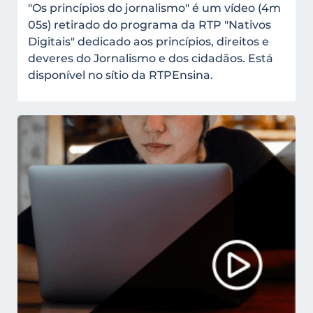
Profissionais dos media
Proteção de dados
"Os princípios do jornalismo" é um vídeo (4m
05s) retirado do programa da RTP "Nativos
Proteção hardware
Publicação de conteúdos
Digitais" dedicado aos princípios, direitos e
deveres do Jornalismo e dos cidadãos. Está
Publicidade
Públicos e audiências
disponível no sítio da RTPEnsina.
Público vs Privado
Rádios Escolares
Redes sociais
Regulação
Riscos
Segurança
Tipos de media
Validação da informação
Validação de informação
Videojogos