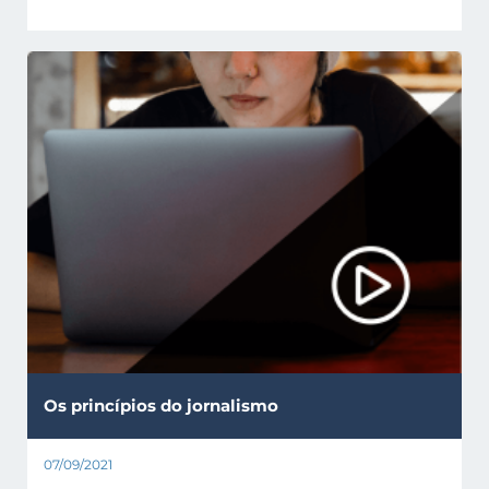
Funções dos media
Géneros
Géneros jornalísticos
Globalização
História dos media
Inteligência Artificial
Interesse público
Intervenção
Jornalismo e quotidiano
Liberdade de expressão
Literacia Mediática
Mensagens instantâneas
Negócio dos media
Participação
Partilha de conteúdos
Passwords
Pesquisa de informação
Os princípios do jornalismo
Produção de conteúdos
07/09/2021