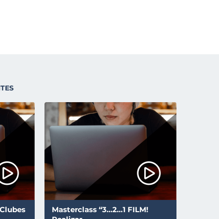
NTES
 Clubes
Masterclass “3...2...1 FILM!