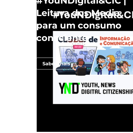
#YouNDigital&CIC |
Leitura dos Media
para um consumo
consciente
Saber mais