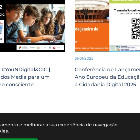
31/01/2025
 #YouNDigital&CIC |
Conferência de Lançame
a dos Media para um
Ano Europeu da Educaçã
o consciente
a Cidadania Digital 2025
ionamento e melhorar a sua experiência de navegação.
kies
.
LITERACIA E EDUCAÇÃO PARA